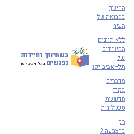
החינוך
כבבואה של
משפחות מסיירות עם עששיות ומפות דרך בשעות הערב בשכונה?
כל מי
העיר
תשאלו בשכונת נווה אביבים, יפנה אתכם ל
אשכול גנים נווה אביבים
.
ללא תיוגים
כל יום הוא יום של משחק ושל חוויה לימודית בשכונה ובסביבותיה. הגן הוא
משפחה. כל שנותר, להיפגש בשדה או ברחבי שכונה
המיוחדים
של
תל–אביב-יפו
מדברים
בקוד
חדשנות
טכנולוגית
רק
בהצבעה!?