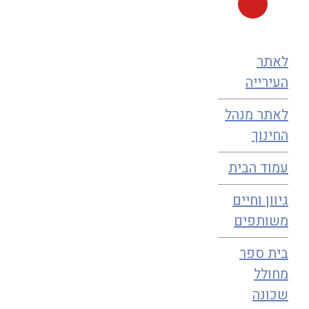
לייצר זהות קהילתית משותפת ולהפוך את הגן ואת בית הספר
לעוגן שכונתי.
לאתר
נצא לדרך...
העירייה
לאתר מנהל
החינוך
עמוד הבית
גיוון וחיים
משותפים
בית ספר
מחולל
שכונה