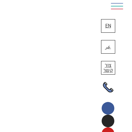
EN
عر
חינוך
מחולל שכונה
צור
קשר
למי מאתנו אין זיכרון ילדות כזה או אחר מהשכונה שלו… משחקים
ששיחקנו, חבורות שהיינו חלק מהן, הרחובות שבהם הסתובבנו
כבעלי הבית. בתלֿ אביב-יפו ישנם בתי ספר וגנים שהם השכונה
עצמה.
הזדמנות להיפגש עם המנהיגות והמנהיגים החינוכיים הפועלים