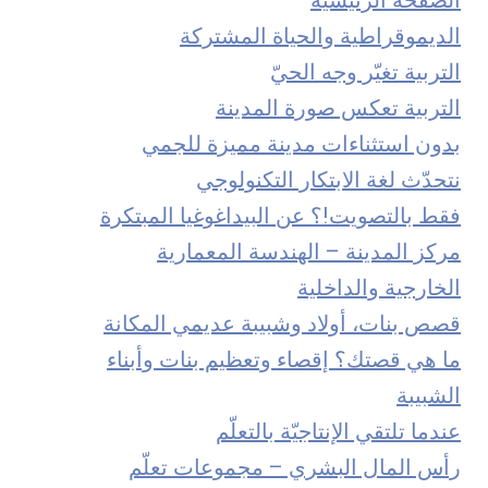
الصفحة الرئيسية
الديموقراطية والحياة المشتركة
التربية تغيّر وجه الحيّ
التربية تعكس صورة المدينة
بدون استثناءات مدينة مميزة للجمي
نتحدّث لغة الابتكار التكنولوجي
فقط بالتصويت!؟ عن البيداغوغيا المبتكرة
مركز المدينة – الهندسة المعمارية
الأولاد والبنات الذين يعت
الخارجية والداخلية
قصص بنات، أولاد وشبيبة عديمي المكانة
كيف نؤسّس تربية ق
ما هي قصتك؟ إقصاء وتعظيم بنات وأبناء
الشبيبة
عندما تلتقي الإنتاجيّة بالتعلّم
رأس المال البشري – مجموعات تعلّم