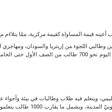
عينه قيمة المساواة كقيمة مركزية، ممّا يتلاءَم مع ك
تستقبل أولاد اللاجئين وطالبي اللجوء من إريتريا والسودان
تعليمي، ويتعلم فيه طلاب وطالبات في بيئة وأجواء 
على بلورة مستقبلهم ونجاحهم. يقع