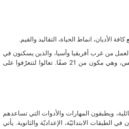
افة الأديان، انماط الحياة، التقاليد والقيم.
، ومهاجري العمل من غرب أفريقيا وآسيا، والذين يسكنون في
نافي شأنان وفي حيّ شابيرا. يتعلم في المدرسة اليوم نحو 700 طالب من الصف الأول حتى الخامس، وهي مكون من 21 صفًا. تعالوا لتتعرّفوا على
عائلية، ويطبقون المهارات والأدوات التي تساعدهم
 الكامبوس جنوبيّ المدينة، ويشمل ما يقارب 1000 طالب يتعلمون في الطبقات الابتدائيّة، الإعداديّة والثانوية. يأتي