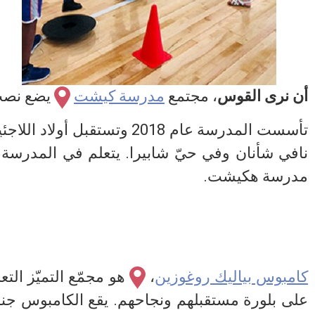
أن نرى القوس
، مجتمع
مدرسة كيشت
يضع نصب أ
تأسست المدرسة عام 2018 و
مدرسة هكيشت.
كامبوس بياليك روغوزين
،
هو مجمّع التميّز ال