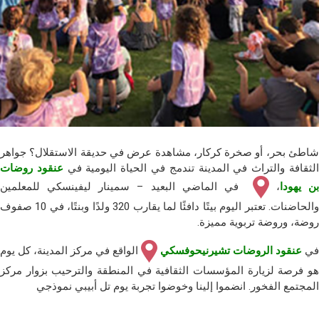
شاطئ بحر، أو صخرة كركار، مشاهدة عرض في حديقة الاستقلال؟ جواهر
لثقافة والتراث في المدينة تندمج في الحياة اليومية في
عنقود روضات
بن يهودا
،
في الماضي البعيد – سمينار ليفينسكي للمعلمين
والحاضنات. تعتبر اليوم بيتًا دافئًا لما يقارب 320 ولدًا وبنتًا، في 10 صفوف
روضة، وروضة تربوية مميزة.
في
عنقود الروضات تشيرنيحوفسكي
الواقع في مركز المدينة، كل يوم
هو فرصة لزيارة المؤسسات الثقافية في المنطقة والترحيب بزوار مركز
المجتمع الفخور. انضموا إلينا وخوضوا تجربة يوم تل أبيبي نموذجي