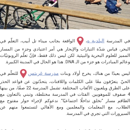
البلدية ه
ي المدرسة
،
الواقعة بجانب ميناء تل أبيب، التعلّم في
البحر، قياس شدّة التيارات والإبحار هي أمر اعتيادي وجزء من المسار
المميز للعلوم البحرية والبيئية. لكن ليس ذلك فقط، فإنّ تعلّم الروبوتيّات
وعالم المبادرات هو جزء من الـ DNA. هذا هو الحال في المدينة الكبيرة.
مدرسة غريتس
يس بعيدًا من هناك، يخرج أولاد وبنات
للتعلّم في
الحيّ. يتعرّفون معًا على الكلمات واللافتات، يتحدّثون عن قواعد الحذر
على الطرق ويلعبون الألعاب المختلفة. تشمل المدرسة 22 صفًا، من بينها
4 صفوف للموهوبين. الفئات في المدرسة مختلطة، وتبني بالتعاون مع
الطاقم مسار “نخلق تداخلًا اجتماعيًا”. ندعوكم لإجراء حوار مفتوح مع
الطلاب، مع المعلمات والمعلمين ومع الأهالي لتستمعوا منهم عن
السيرورات التي تجري في المدرسة.