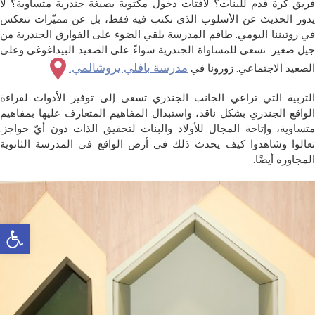
فريق كرة قدم للبنات؟ لافتات دخول مكتوبة بصيغة جندرية متساوية؟ لا
يدور الحديث عن الأسلوب الذي نكتب فيه فقط، بل عن مميّزات تنعكس
في روتيننا اليومي. طاقم المدرسة يلقي الضوء على الفوارق الجندرية من
جيل صغير. نسعى للمساواة الجندرية سواءً على الصعيد البيداغوغي وعلى
مدرسة بافلي يروشالمي.
الصعيد الاجتماعي. زورونا في
التربية التي تراعي الجانب الجندري تسعى إلى توفير الأدوات لقراءة
الواقع الجندري بشكل ناقد، واستبدال المفاهيم المتعارف عليها بمفاهيم
متساوية، وإتاحة المجال للأولاد والبنات لتحقيق الذات دون أيّ حواجز.
تعالوا وشاهدوا كيف يحدث ذلك في أرض الواقع في المدرسة الثانوية
المجاورة أيضًا.
oolbar